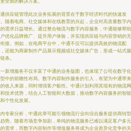
供更全面的解决方案。
中通供应链管理此次业务拓展的背景在于数字经济时代的快速发
展。随着电商、社交媒体和在线教育的兴起，企业对高质量数字
容的需求日益增长。通过整合物流与数字内容服务，中通能够帮
客户优化品牌推广、提升用户体验，并实现供应链与内容营销的
缝衔接。例如，在电商平台中，中通不仅可以提供高效的物流配
送，还能为商家制作产品展示视频或社交媒体广告，形成一站式
务链条。
这一新增服务不仅丰富了中通的业务版图，也体现了公司在数字
转型中的前瞻性布局。数字内容制作服务的引入，有望为中通带
新的收入来源，同时增强客户黏性。中通计划利用其现有的物流
络和技术优势，结合人工智能和大数据，推动数字内容服务的智
化和个性化发展。
业内专家分析，中通此举可能引领物流行业向综合服务提供商转
的趋势。随着市场竞争加剧，单纯的物流服务已难以满足客户多
化的需求，而数字内容制作等增值服务将成为企业差异化竞争的